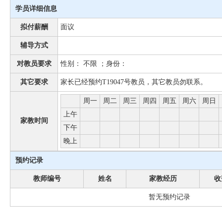
学员详细信息
拟付薪酬
面议
辅导方式
对教员要求
性别： 不限 ；身份：
其它要求
家长已经预约T19047号教员，其它教员勿联系。
周一
周二
周三
周四
周五
周六
周日
上午
家教时间
下午
晚上
预约记录
教师编号
姓名
家教经历
收
暂无预约记录