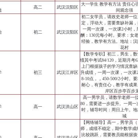
大一学生 教学有方法 责任心强
高二
武汉汉阳区
础
间观念强
初二女学员，请政史老师一位
定，浮动大，需要查缺补漏，
一周一次课，一次课2小时，
治
初二
武汉汉阳区
酬：130元每小时。要求：女
经验，教学有方法。地址：汉
花村
【数学专职】初三，男生，数
绩其中考试84/120，近期月考6
上门根据孩子的学习情况查缺
学
初三
武汉江岸区
升成绩，一周一次课，一次课
8-10点，，450-500/2小
耐心，有责任心，教学有成果
岸区百步亭百步
高一男学员，请数学老师一位
80，需要进一步提升。一周一
学
高一
武汉洪山区
时，辅导时间：周日上午。地
城
【网络辅导】高一，男学员（
师，成绩不稳定，期中数学成绩
比较跳跃，需要教员能根据孩
学
高一
武汉洪山区