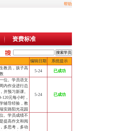
帮助
资费标准
编辑日期
系统提示
生教员，孩子高
5-24
已成功
教
一位。学员语文
周内作业进行总
，并预习新课。
5-24
已成功
-120元每小时，
学辅导经验，教
瑞安路阳光花园
位。学员成绩不
是提高作文和阅
，多思考，多动