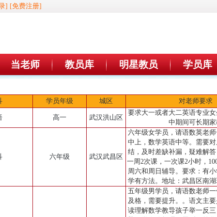
录]
[免费注册]
当老师
教员库
明星教员
学员库
科
学员年级
城区
对老师要求
要求大一或者大二英语专业女
语
高一
武汉洪山区
中期间可长期家
六年级女学员，请语数英老师
中上，数学英语中等。需要对
结，及时差缺补漏，疑难解答
科
六年级
武汉武昌区
一周2次课，一次课2小时，100
周六和周日辅导。要求：有小
学有方法。地址：武昌区南湖
五年级男学员，请语数老师一
及格，需要提升。。语文主要
读理解数学教导孩子举一反三