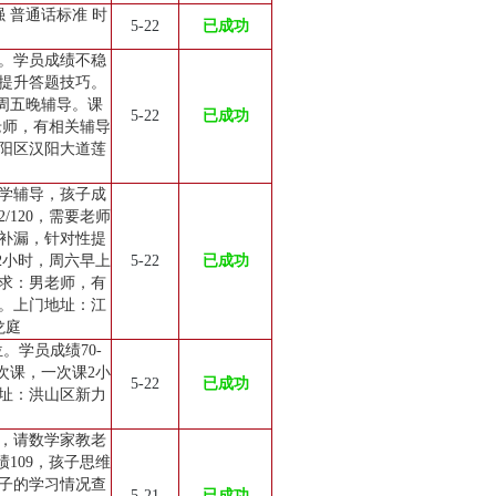
 普通话标准 时
5-22
已成功
。学员成绩不稳
提升答题技巧。
周五晚辅导。课
5-22
已成功
老师，有相关辅导
阳区汉阳大道莲
学辅导，孩子成
2/120，需要老师
补漏，针对性提
2小时，周六早上
5-22
已成功
时。要求：男老师，有
。上门地址：江
龙庭
。学员成绩70-
次课，一次课2小
5-22
已成功
址：洪山区新力
，请数学家教老
109，孩子思维
子的学习情况查
5-21
已成功