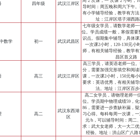
周 2 次课，一 次课 2 小时，
科
四年级
武汉江岸区
导时间：周五晚和周六下午。
有小学辅导经验，教学有方法
址：江岸区塔子湖西路
七年级女学员，请数学老师一
位。学员成绩一般，寒假需要
识点。假期集中辅导，具体课
初中数学
初一
武汉武昌区
一次课2小时，120-130元
师，有相关辅导经验，教学有
昌区首义路
高三学员，请英语老师一位。学员
分，需要加强完形填空和阅读
语
高三
武汉江岸区
课，一次课2小时，150元每
要求：英语优秀，有相关辅导
法。地址：江岸区百步
高二女学员，请物理老师一
位。学员期中物理成绩59，化
86，需要进一步查缺补漏，
武汉东西湖
理
高二
习心得。每科每周一次课，一次
区
元/h，可以辅导时间：周二
求：武大女老师，大一大二优
经验。地址：洪山区广八路1