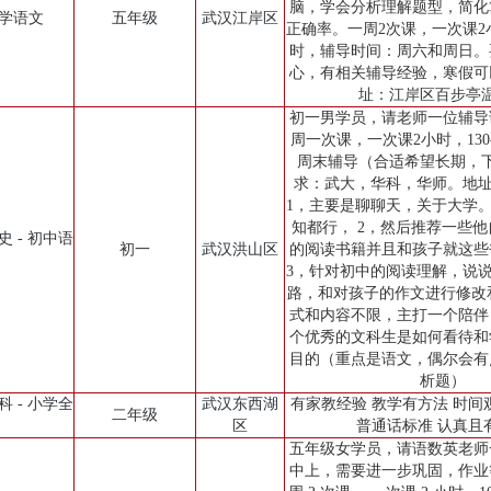
脑，学会分析理解题型，简化
小学语文
五年级
武汉江岸区
正确率。一周2次课，一次课2小
时，辅导时间：周六和周日。
心，有相关辅导经验，寒假可
址：江岸区百步亭
初一男学员，请老师一位辅导
周一次课，一次课2小时，130
周末辅导（合适希望长期，
求：武大，华科，华师。地址
1，主要是聊聊天，关于大学
知都行， 2，然后推荐一些
史 - 初中语
初一
武汉洪山区
的阅读书籍并且和孩子就这些
3，针对初中的阅读理解，说
路，和对孩子的作文进行修改
式和内容不限，主打一个陪伴
个优秀的文科生是如何看待和
目的（重点是语文，偶尔会有
析题）
科 - 小学全
武汉东西湖
有家教经验 教学有方法 时间
二年级
区
普通话标准 认真且
五年级女学员，请语数英老师
中上，需要进一步巩固，作业