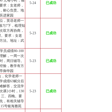
100 元每小时；辅
5-24
已成功
要求：女老师，
，耐心负责。地
跃进家园
位，英语老师一
预习7下，梳理知
次双方再协商，
5-23
已成功
小时。要求：女老
方法。地址：武
成绩80-100
理解，一周一次
小时，周日辅导。
5-23
已成功
经验，教学有方
亭御华园
位，化学老师一
学成绩63赋分后
疑难解答，交流学
课2小时，130
5-23
已成功
、三、四晚。要
先，有相关辅导
15号银海雅苑