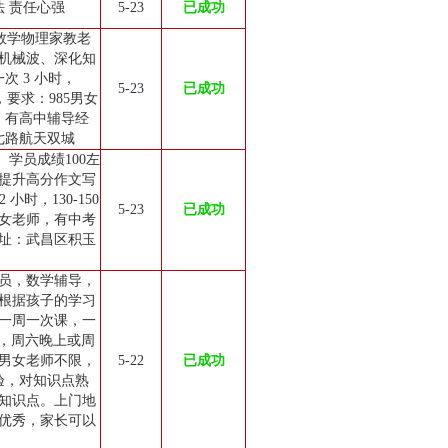
法 责任心强
5-23
已成功
数学物理家教老
机械波、深化知
次 3 小时，
5-23
已成功
，要求：985男女
，有高中辅导经
七路航天双城
学员成绩100左
提升高分作文写
时，130-150
5-23
已成功
女老师，有中考
址：武昌区积玉
员，数学辅导，
门根据孩子的学习
一周一次课，一
小时，周六晚上或周
男女老师不限，
5-22
已成功
验，对知识点熟
知识点。上门地
优秀，家长可以