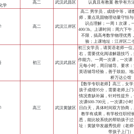
高二
武汉武昌区
认真且有教案 教学有方
化学
高二 男学员，成绩中等，请
师，重点巩固物理动量守恒与
识点理解；一周 1 次课，一
学
高二
武汉江岸区
400/3h。上课时间：周六下午
不限，搞高考数学物理优秀
验；上课地址：江岸区二
初三女学员，请英语老师一位。
右，需要优化阅读解题技巧，
作能力。一周一次课，一次课 2 小
语
初三
武汉武昌区
元每小时，周日辅导。要求：
英语辅导经验，善于鼓励。地
桥万达公馆
【数学专职老师】高三，女学
孩子成绩95分，需要老师上
情况查缺补漏，针对性提升，
次课600-700元，一次课2
学
高三
武汉黄陂区
日白天，具体时间双方协商，
教学有成果，有学校任职经
悉，能比较系统的帮助孩子过
址：黄陂华发越秀悦府（老师
带孩子上门）