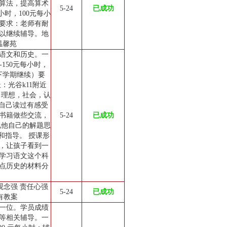
算法，提高算术
5-24
已成功
时，100元每小
要求：老师有耐
以继续辅导。地
温馨苑
语文和历史。一
-150元每小时，
下学期继续）要
：光谷k11附近
。理想，社会，认
他自己读过有感受
书籍做些交流，
5-24
已成功
说他自己的解题思
和指导。 授课形
，让孩子看到一
学习语文这个科
点历史的材料分
观念强 责任心强
5-24
已成功
有教案
一位。学员成绩
等相关辅导。一