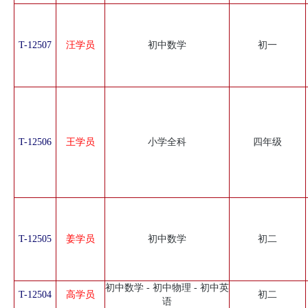
T-12507
汪学员
初中数学
初一
T-12506
王学员
小学全科
四年级
T-12505
姜学员
初中数学
初二
初中数学 - 初中物理 - 初中英
T-12504
高学员
初二
语