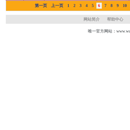
第一页
上一页
1
2
3
4
5
6
7
8
9
10
网站简介
帮助中心
唯一官方网站：www.wudj