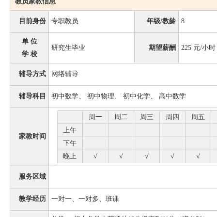
教员家教信息
目前身份
专职教员
年级/教龄
8
单 位
研究生毕业
期望薪酬
225
元/小时
学 校
辅导方式
网络辅导
辅导科目
初中数学、 初中物理、 初中化学、 高中数学
周一
周二
周三
周四
周五
上午
家教时间
下午
晚上
√
√
√
√
√
服务区域
教学经历
一对一、一对多、班课