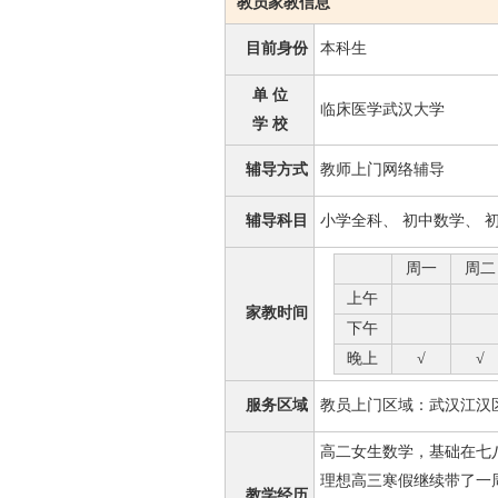
教员家教信息
目前身份
本科生
单 位
临床医学武汉大学
学 校
辅导方式
教师上门网络辅导
辅导科目
小学全科、 初中数学、 
周一
周二
上午
家教时间
下午
晚上
√
√
服务区域
教员上门区域：武汉江汉区
高二女生数学，基础在七
理想高三寒假继续带了一周
教学经历