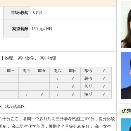
年级/教龄
大四3
期望薪酬
150
元/小时
初中物理、 高中数学、 高中物理
周三
周四
周五
周六
周日
寒假
√
√
√
暑假
√
√
√
长期
√
√
√
√
√
短期
√
, 武汉武昌区
优秀
八十分左右，暑期半个多月后高三开学考试越过100分，提分比较
多； 高二男生化学英语，暑期半个月提分20多分； 高一女生