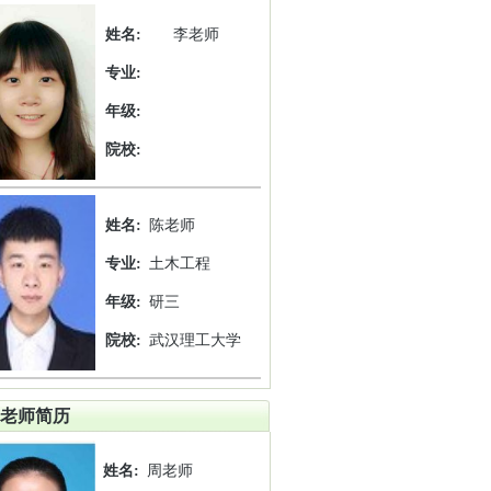
姓名:
李老师
专业:
年级:
院校:
姓名:
陈老师
专业:
土木工程
年级:
研三
院校:
武汉理工大学
老师简历
姓名:
周老师