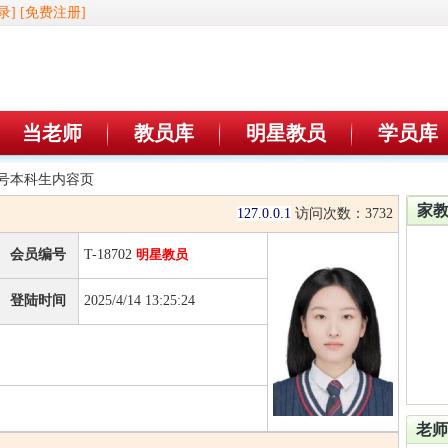
录]
[免费注册]
当老师
教员库
明星教员
学员库
02号本科生内容页
家
127.0.0.1
访问次数：
3732
会员编号
T-18702
明星教员
登陆时间
2025/4/14 13:25:24
老师