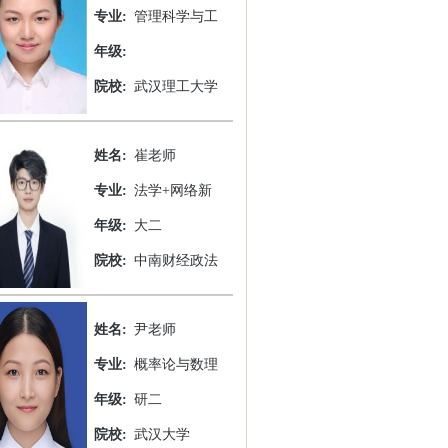
专业:
管理科学与工
年级:
院校:
武汉理工大学
姓名:
崔老师
专业:
法学+网络新
年级:
大二
院校:
中南财经政法
姓名:
尹老师
专业:
概率论与数理
年级:
研二
院校:
武汉大学